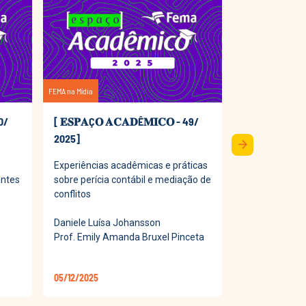
FEMA na Mídia
FEMA na Mídia
50/
[ 𝐄𝐒𝐏𝐀Ç𝐎 𝐀𝐂𝐀𝐃Ê𝐌𝐈𝐂𝐎 - 49/
[ 𝐄𝐒𝐏𝐀Ç𝐎 
2025]
2025]
arrow_forward
Experiências acadêmicas e práticas
Processo Judic
antes
sobre perícia contábil e mediação de
o acesso à Jus
conflitos
efetividade na 
Daniele Luísa Johansson
Luana Tainá S
Prof. Emily Amanda Bruxel Pinceta
Profª Francie
05/12/2025
28/11/2025