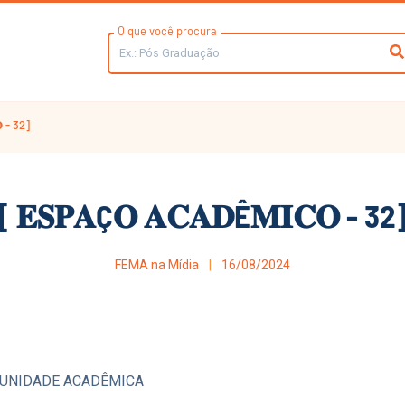
O que você procura
𝐎 - 32]
[ 𝐄𝐒𝐏𝐀Ç𝐎 𝐀𝐂𝐀𝐃Ê𝐌𝐈𝐂𝐎 - 32
FEMA na Mídia
16/08/2024
MUNIDADE ACADÊMICA