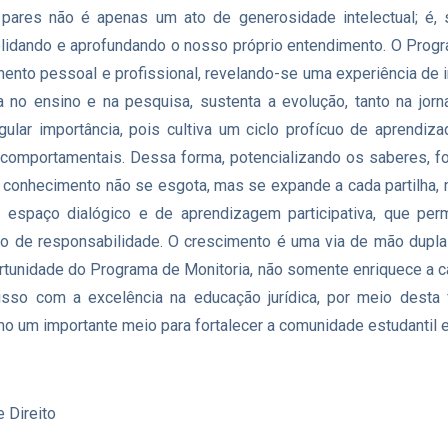
ares não é apenas um ato de generosidade intelectual; é, 
idando e aprofundando o nosso próprio entendimento. O Progr
mento pessoal e profissional, revelando-se uma experiência de 
no ensino e na pesquisa, sustenta a evolução, tanto na jornad
ngular importância, pois cultiva um ciclo profícuo de aprend
comportamentais. Dessa forma, potencializando os saberes, f
o conhecimento não se esgota, mas se expande a cada partilha,
m espaço dialógico e de aprendizagem participativa, que pe
 de responsabilidade. O crescimento é uma via de mão dupla 
rtunidade do Programa de Monitoria, não somente enriquece a 
sso com a excelência na educação jurídica, por meio desta f
mo um importante meio para fortalecer a comunidade estudantil e 
 Direito