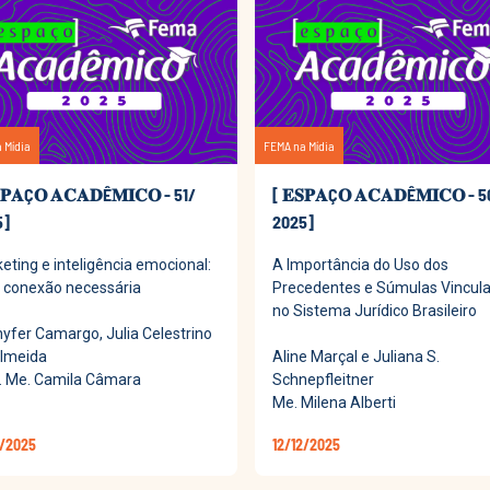
 Mídia
FEMA na Mídia
𝐏𝐀Ç𝐎 𝐀𝐂𝐀𝐃Ê𝐌𝐈𝐂𝐎 - 51/
[ 𝐄𝐒𝐏𝐀Ç𝐎 𝐀𝐂𝐀𝐃Ê𝐌𝐈𝐂𝐎 - 
5]
2025]
eting e inteligência emocional:
A Importância do Uso dos
conexão necessária
Precedentes e Súmulas Vincul
no Sistema Jurídico Brasileiro
yfer Camargo, Julia Celestrino
lmeida
Aline Marçal e Juliana S.
. Me. Camila Câmara
Schnepfleitner
Me. Milena Alberti
2/2025
12/12/2025