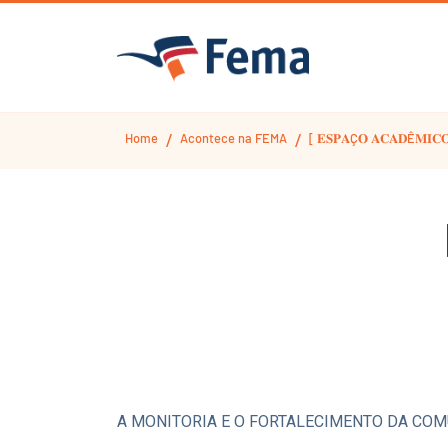
Home
Acontece na FEMA
[ 𝐄𝐒𝐏𝐀Ç𝐎 𝐀𝐂𝐀𝐃Ê𝐌𝐈𝐂
/
/
A MONITORIA E O FORTALECIMENTO DA CO