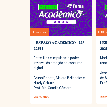
FEMA na Mídia
FEMA na
[ 𝐄𝐒𝐏𝐀Ç𝐎 𝐀𝐂𝐀𝐃Ê𝐌𝐈𝐂𝐎 - 52/
[ 𝐄
2025]
202
Entre likes e impulsos: o poder
Mark
invisível da emoção no consumo
uma 
digital
Jenn
Bruna Benetti, Maiara Bellendier e
de A
Nikely Schutz
Prof
Prof. Me. Camila Câmara
26/12/2025
19/1