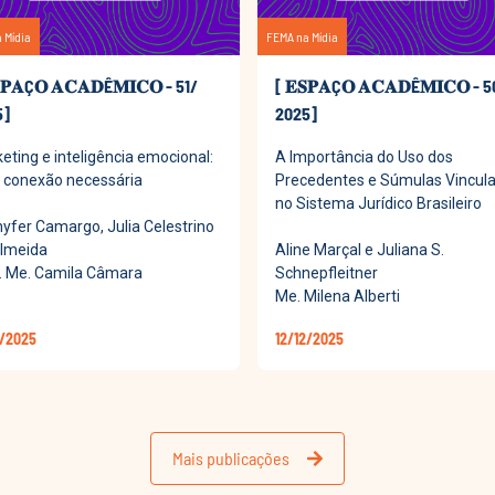
 Mídia
FEMA na Mídia
𝐏𝐀Ç𝐎 𝐀𝐂𝐀𝐃Ê𝐌𝐈𝐂𝐎 - 51/
[ 𝐄𝐒𝐏𝐀Ç𝐎 𝐀𝐂𝐀𝐃Ê𝐌𝐈𝐂𝐎 - 
5]
2025]
eting e inteligência emocional:
A Importância do Uso dos
conexão necessária
Precedentes e Súmulas Vincul
no Sistema Jurídico Brasileiro
yfer Camargo, Julia Celestrino
lmeida
Aline Marçal e Juliana S.
. Me. Camila Câmara
Schnepfleitner
Me. Milena Alberti
2/2025
12/12/2025
Mais publicações