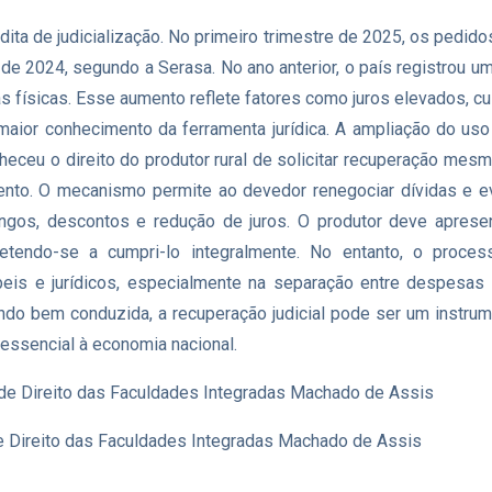
ita de judicialização. No primeiro trimestre de 2025, os pedidos
2024, segundo a Serasa. No ano anterior, o país registrou um
s físicas. Esse aumento reflete fatores como juros elevados, c
aior conhecimento da ferramenta jurídica. A ampliação do uso 
heceu o direito do produtor rural de solicitar recuperação me
nto. O mecanismo permite ao devedor renegociar dívidas e ev
longos, descontos e redução de juros. O produtor deve apres
tendo-se a cumpri-lo integralmente. No entanto, o proces
beis e jurídicos, especialmente na separação entre despesas
ndo bem conduzida, a recuperação judicial pode ser um instrumen
 essencial à economia nacional.
de Direito das Faculdades Integradas Machado de Assis
e Direito das Faculdades Integradas Machado de Assis