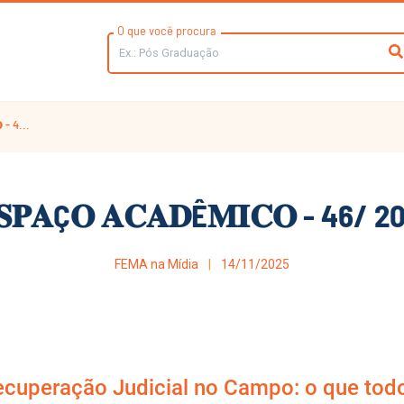
O que você procura
 - 4...
𝐒𝐏𝐀Ç𝐎 𝐀𝐂𝐀𝐃Ê𝐌𝐈𝐂𝐎 - 46/ 2
FEMA na Mídia
14/11/2025
cuperação Judicial no Campo: o que todo 