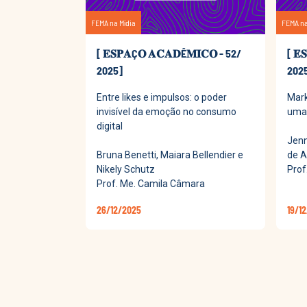
FEMA na Mídia
FEMA na
[ 𝐄𝐒𝐏𝐀Ç𝐎 𝐀𝐂𝐀𝐃Ê𝐌𝐈𝐂𝐎 - 52/
[ 𝐄
2025]
202
Entre likes e impulsos: o poder
Mark
invisível da emoção no consumo
uma 
digital
Jenn
Bruna Benetti, Maiara Bellendier e
de A
Nikely Schutz
Prof
Prof. Me. Camila Câmara
26/12/2025
19/1