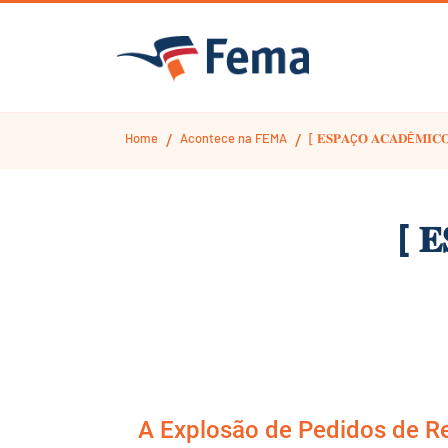
Home
Acontece na FEMA
[ 𝐄𝐒𝐏𝐀Ç𝐎 𝐀𝐂𝐀𝐃Ê𝐌𝐈𝐂
/
/
[ 
A Explosão de Pedidos de Re