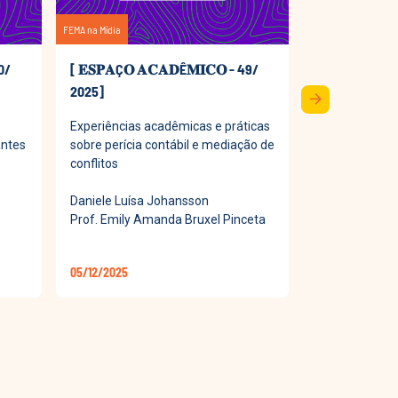
FEMA na Mídia
FEMA na Mídia
50/
[ 𝐄𝐒𝐏𝐀Ç𝐎 𝐀𝐂𝐀𝐃Ê𝐌𝐈𝐂𝐎 - 49/
[ 𝐄𝐒𝐏𝐀Ç𝐎 
2025]
2025]
arrow_forward
Experiências acadêmicas e práticas
Processo Judic
antes
sobre perícia contábil e mediação de
o acesso à Jus
conflitos
efetividade na 
Daniele Luísa Johansson
Luana Tainá S
Prof. Emily Amanda Bruxel Pinceta
Profª Francie
05/12/2025
28/11/2025