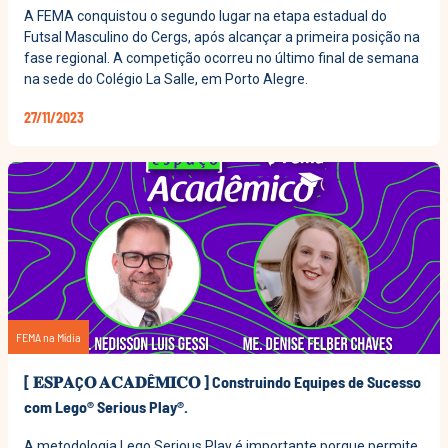
A FEMA conquistou o segundo lugar na etapa estadual do
Futsal Masculino do Cergs, após alcançar a primeira posição na
fase regional. A competição ocorreu no último final de semana
na sede do Colégio La Salle, em Porto Alegre.
27/11/2023
FEMA na Mídia
[ 𝐄𝐒𝐏𝐀Ç𝐎 𝐀𝐂𝐀𝐃Ê𝐌𝐈𝐂𝐎 ] Construindo Equipes de Sucesso
com Lego® Serious Play®.
A metodologia Lego Serious Play é importante porque permite