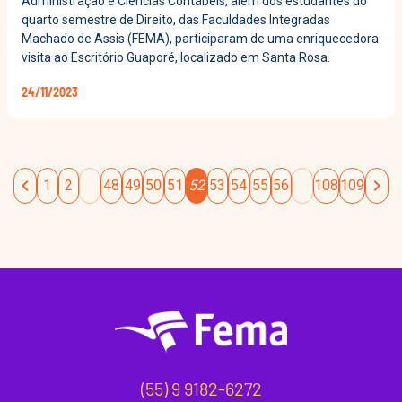
Administração e Ciências Contábeis, além dos estudantes do
quarto semestre de Direito, das Faculdades Integradas
Machado de Assis (FEMA), participaram de uma enriquecedora
visita ao Escritório Guaporé, localizado em Santa Rosa.
24/11/2023
chevron_left
chevron_right
1
2
48
49
50
51
52
53
54
55
56
108
109
(55) 9 9182-6272