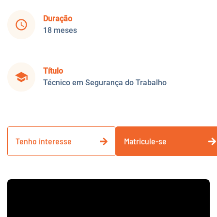
Duração
schedule
18 meses
Título
school
Técnico em Segurança do Trabalho
Tenho interesse
Matricule-se