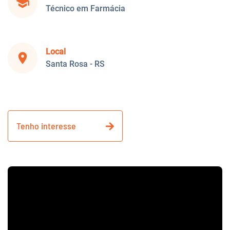
school
Técnico em Farmácia
Local
place
Santa Rosa - RS
Tenho interesse