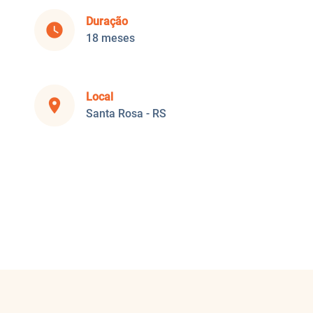
Duração
watch_later
18 meses
Local
place
Santa Rosa - RS