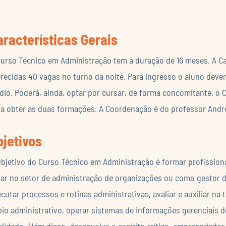
aracterísticas Gerais
urso Técnico em Administração tem a duração de 16 meses. A Car
recidas 40 vagas no turno da noite. Para ingresso o aluno deve
io. Poderá, ainda, optar por cursar, de forma concomitante, o 
ra obter as duas formações. A Coordenação é do professor Andr
bjetivos
bjetivo do Curso Técnico em Administração é formar profissionai
uar no setor de administração de organizações ou como gestor 
cutar processos e rotinas administrativas, avaliar e auxiliar n
io administrativo, operar sistemas de informações gerenciais d
lidade. Além disso, desenvolve o espírito crítico, empreendedor, 