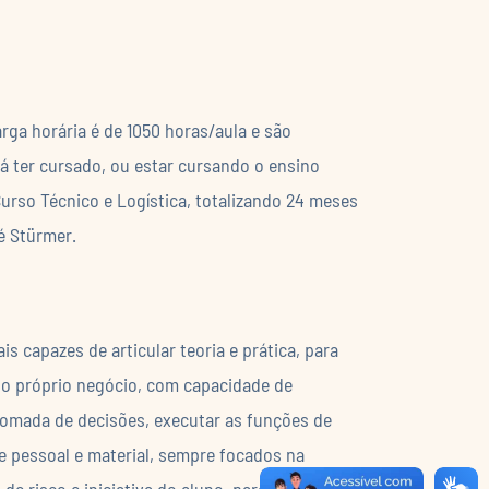
ga horária é de 1050 horas/aula e são
rá ter cursado, ou estar cursando o ensino
Curso Técnico e Logística, totalizando 24 meses
é Stürmer.
s capazes de articular teoria e prática, para
do próprio negócio, com capacidade de
a tomada de decisões, executar as funções de
e pessoal e material, sempre focados na
de risco e iniciativa do aluno, para que ele