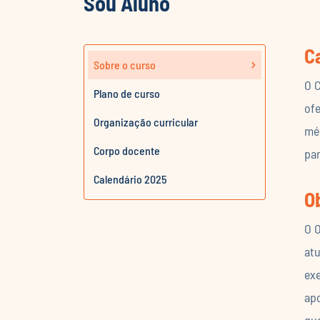
Sou Aluno
C
Sobre o curso
O C
Plano de curso
ofe
Organização curricular
méd
Corpo docente
pa
Calendário 2025
O
O O
at
exe
apo
qua