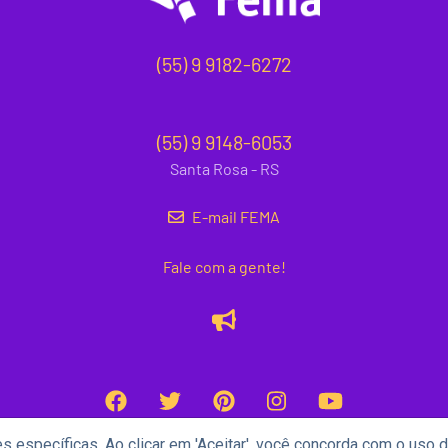
(55) 9 9182-6272
(55) 9 9148-6053
Santa Rosa - RS
E-mail FEMA
Fale com a gente!
s específicas. Ao clicar em 'Aceitar', você concorda com o uso 