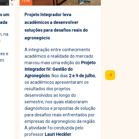
FEMA
FEMA
is um
Projeto Integrador leva
Mais uma conq
uada
acadêmicos a desenvolver
excelência da
soluções para desafios reais do
, na
É com muita 
agronegócio
s
parabeniza s
A integração entre conhecimento
Curso de
Ciên
res e
acadêmico e realidade do mercado
Contábeis
pe
um
marcou mais uma edição do
Projeto
Exame de Suf
Integrador IV: Gestão do
Federal de Co
arrow_forward
Agronegócio
. Nos dias
2 e 9 de julho
,
etapa essenci
os acadêmicos apresentaram os
profissão cont
resultados dos projetos
desenvolvidos ao longo do
semestre, nos quais elaboraram
diagnósticos e propostas de solução
para desafios reais enfrentados por
empresas do agronegócio da região.
A atividade foi conduzida pelo
professor
Lauri Heckler
.