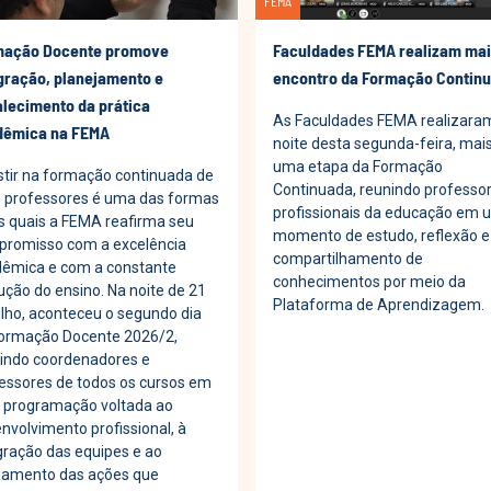
FEMA
mação Docente promove
Faculdades FEMA realizam ma
gração, planejamento e
encontro da Formação Contin
alecimento da prática
As Faculdades FEMA realizaram
dêmica na FEMA
noite desta segunda-feira, mai
uma etapa da Formação
stir na formação continuada de
Continuada, reunindo professo
 professores é uma das formas
profissionais da educação em 
s quais a FEMA reafirma seu
momento de estudo, reflexão e
romisso com a excelência
compartilhamento de
êmica e com a constante
conhecimentos por meio da
ução do ensino. Na noite de 21
Plataforma de Aprendizagem.
ulho, aconteceu o segundo dia
ormação Docente 2026/2,
indo coordenadores e
essores de todos os cursos em
programação voltada ao
nvolvimento profissional, à
gração das equipes e ao
hamento das ações que