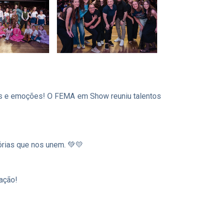
itmos e emoções! O FEMA em Show reuniu talentos
órias que nos unem. 💚💛
ação!