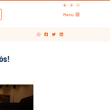
Menu
ós!