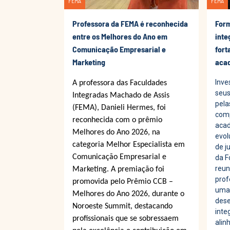
FEMA
FEMA
Professora da FEMA é reconhecida
For
entre os Melhores do Ano em
inte
Comunicação Empresarial e
fort
Marketing
aca
Inve
A professora das Faculdades
seus
Integradas Machado de Assis
pela
(FEMA), Danieli Hermes, foi
comp
reconhecida com o prêmio
acad
Melhores do Ano 2026, na
evol
categoria Melhor Especialista em
de j
Comunicação Empresarial e
da F
reun
Marketing. A premiação foi
prof
promovida pelo Prêmio CCB –
uma 
Melhores do Ano 2026, durante o
dese
Noroeste Summit, destacando
inte
profissionais que se sobressaem
alin