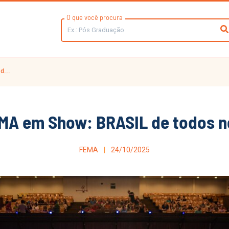
O que você procura
d...
MA em Show: BRASIL de todos n
FEMA
24/10/2025