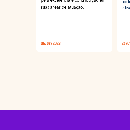
pela excelência e contribuição em
nort
suas áreas de atuação.
letiv
05/08/2026
23/0